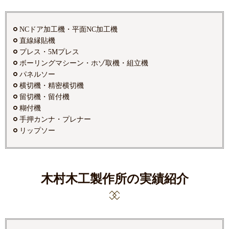
NCドア加工機・平面NC加工機
直線縁貼機
プレス・5Mプレス
ボーリングマシーン・ホゾ取機・組立機
パネルソー
横切機・精密横切機
留切機・留付機
糊付機
手押カンナ・プレナー
リップソー
木村木工製作所の実績紹介